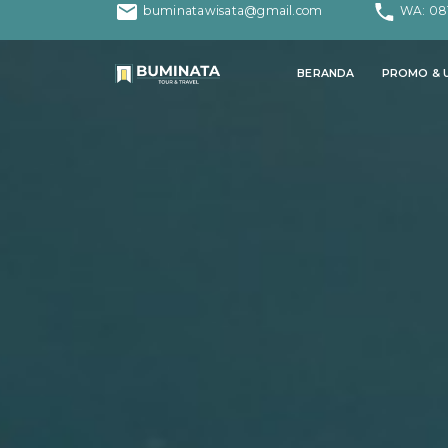
buminatawisata@gmail.com
WA: 08
PROMO & U
BERANDA