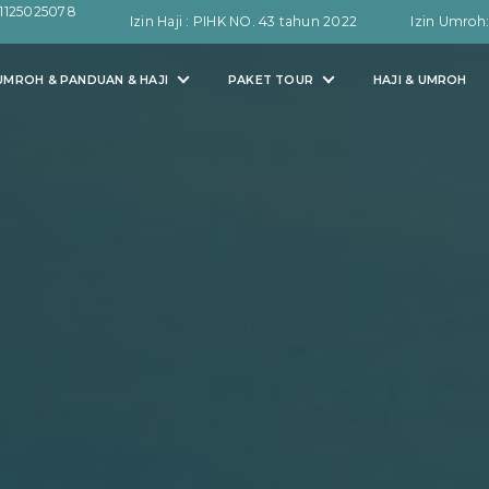
1125025078
Izin Haji : PIHK NO. 43 tahun 2022
Izin Umroh
MROH & PANDUAN & HAJI
PAKET TOUR
HAJI & UMROH