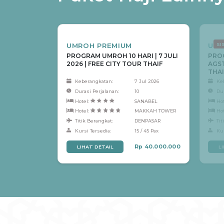
SI
UMROH PREMIUM
UMR
PROGRAM UMROH 10 HARI | 7 JULI
PROG
2026 | FREE CITY TOUR THAIF
AGST
THAI
Keberangkatan:
7 Jul 2026
Ke
Durasi Perjalanan:
10
Du
Hotel:
SANABEL
Ho
Hotel:
MAKKAH TOWER
Ho
Titik Berangkat:
DENPASAR
Tit
Kursi Tersedia:
15 / 45 Pax
Kur
Rp 40.000.000
LIHAT DETAIL
L