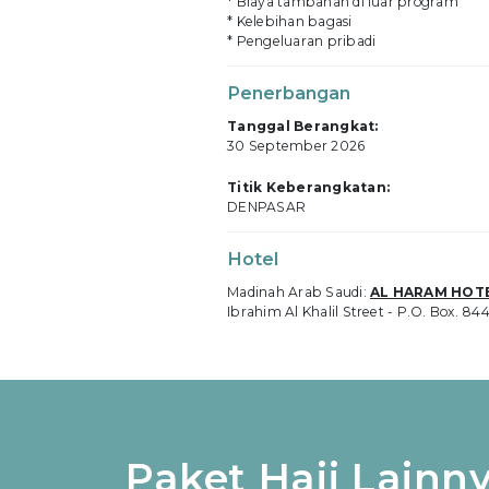
* Biaya tambahan di luar program
* Kelebihan bagasi
* Pengeluaran pribadi
Penerbangan
Tanggal Berangkat:
30 September 2026
Titik Keberangkatan:
DENPASAR
Hotel
Madinah Arab Saudi:
AL HARAM HOTE
Ibrahim Al Khalil Street - P.O. Box. 8
Paket Haji Lainn