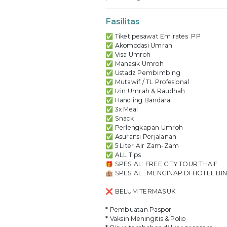
Fasilitas
✅ Tiket pesawat Emirates PP
✅ Akomodasi Umrah
✅ Visa Umroh
✅ Manasik Umroh
✅ Ustadz Pembimbing
✅ Mutawif / TL Profesional
✅ Izin Umrah & Raudhah
✅ Handling Bandara
✅ 3x Meal
✅ Snack
✅ Perlengkapan Umroh
✅ Asuransi Perjalanan
✅ 5 Liter Air Zam-Zam
✅ ALL Tips
🎁 SPESIAL: FREE CITY TOUR THAIF
🏨 SPESIAL : MENGINAP DI HOTEL BI
❌ BELUM TERMASUK
* Pembuatan Paspor
* Vaksin Meningitis & Polio