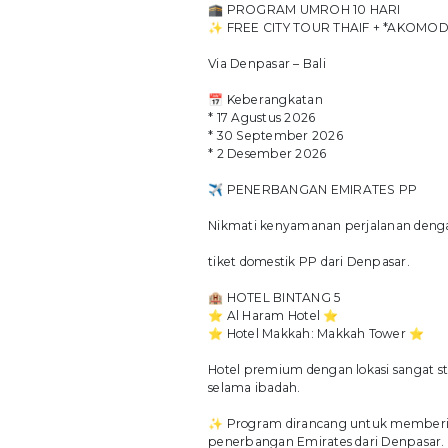
🕋 PROGRAM UMROH 10 HARI
✨ FREE CITY TOUR THAIF + *AKOMO
Via Denpasar – Bali
📅 Keberangkatan
* 17 Agustus 2026
* 30 September 2026
* 2 Desember 2026
✈️ PENERBANGAN EMIRATES PP
Nikmati kenyamanan perjalanan dengan
tiket domestik PP dari Denpasar.
🏨 HOTEL BINTANG 5
⭐ Al Haram Hotel ⭐
⭐ Hotel Makkah: Makkah Tower ⭐
Hotel premium dengan lokasi sangat 
selama ibadah.
✨ Program dirancang untuk memberik
penerbangan Emirates dari Denpasar.