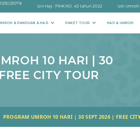
1125025078
Izin Haji : PIHK NO. 43 tahun 2022
Izin Umroh
MROH & PANDUAN & HAJI
PAKET TOUR
HAJI & UMROH
ROH 10 HARI | 30
 FREE CITY TOUR
PROGRAM UMROH 10 HARI | 30 SEPT 2026 | FREE CIT