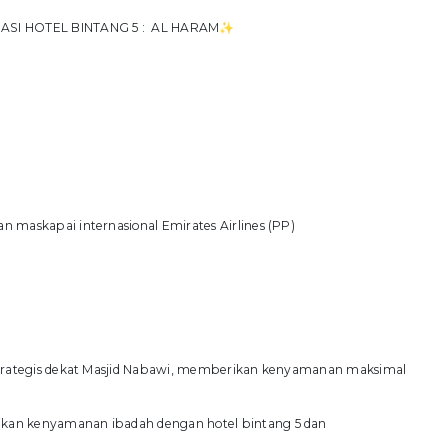
DASI HOTEL BINTANG 5 : AL HARAM✨
 maskapai internasional Emirates Airlines (PP)
strategis dekat Masjid Nabawi, memberikan kenyamanan maksimal
an kenyamanan ibadah dengan hotel bintang 5 dan