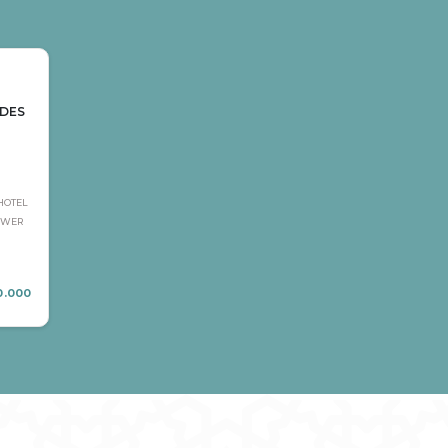
 DES
HOTEL
OWER
0.000