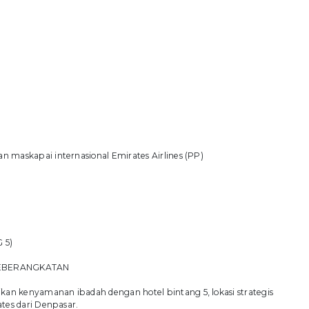
 maskapai internasional Emirates Airlines (PP)
 5)
KEBERANGKATAN
n kenyamanan ibadah dengan hotel bintang 5, lokasi strategis
tes dari Denpasar.