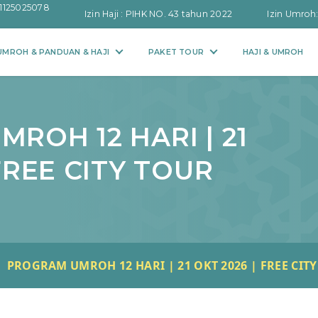
1125025078
Izin Haji : PIHK NO. 43 tahun 2022
Izin Umroh
MROH & PANDUAN & HAJI
PAKET TOUR
HAJI & UMROH
ROH 12 HARI | 21
FREE CITY TOUR
PROGRAM UMROH 12 HARI | 21 OKT 2026 | FREE CIT