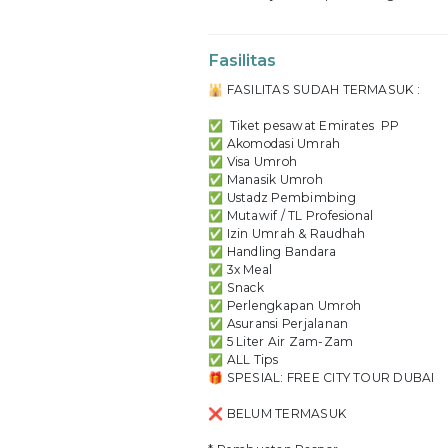
Fasilitas
🕌 FASILITAS SUDAH TERMASUK :
✅ Tiket pesawat Emirates PP
✅ Akomodasi Umrah
✅ Visa Umroh
✅ Manasik Umroh
✅ Ustadz Pembimbing
✅ Mutawif / TL Profesional
✅ Izin Umrah & Raudhah
✅ Handling Bandara
✅ 3x Meal
✅ Snack
✅ Perlengkapan Umroh
✅ Asuransi Perjalanan
✅ 5 Liter Air Zam-Zam
✅ ALL Tips
🎁 SPESIAL: FREE CITY TOUR DUBAI
❌ BELUM TERMASUK