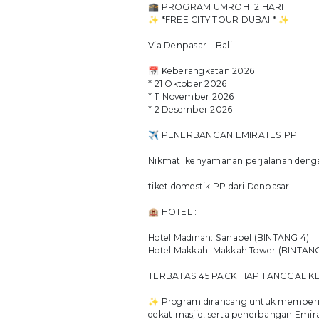
🕋 PROGRAM UMROH 12 HARI
✨ *FREE CITY TOUR DUBAI * ✨
Via Denpasar – Bali
📅 Keberangkatan 2026
* 21 Oktober 2026
* 11 November 2026
* 2 Desember 2026
✈️ PENERBANGAN EMIRATES PP
Nikmati kenyamanan perjalanan dengan
tiket domestik PP dari Denpasar.
🏨 HOTEL :
Hotel Madinah: Sanabel (BINTANG 4)
Hotel Makkah: Makkah Tower (BINTANG
TERBATAS 45 PACK TIAP TANGGAL 
✨ Program dirancang untuk memberika
dekat masjid, serta penerbangan Emira